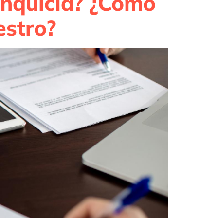
anquicia? ¿Cómo
estro?